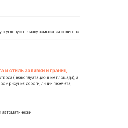
мую угловую невязку замыкания полигона
а и стиль заливки и границ
твода (неэксплуатационные площади), а
ом рисунке: дороги, линии перечета,
ки автоматически